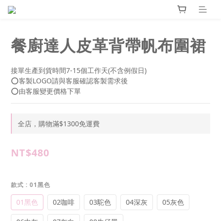
餐廚達人皮革背帶帆布圍裙
接單生產到貨時間7-15個工作天(不含例假日)
⭕客製LOGO請與客服確認客製需求後
⭕由客服變更價格下單
全店，購物滿$1300免運費
NT$480
款式
: 01黑色
01黑色
02咖啡
03駝色
04深灰
05灰色