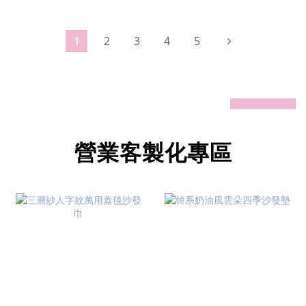
1
2
3
4
5
prev
next
營業客製化專區