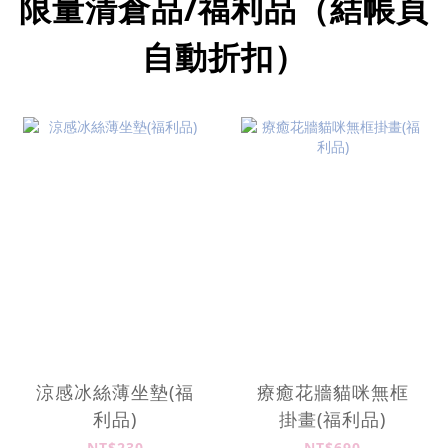
限量清倉品/福利品（結帳頁
自動折扣）
涼感冰絲薄坐墊(福
療癒花牆貓咪無框
利品)
掛畫(福利品)
NT$230
NT$690