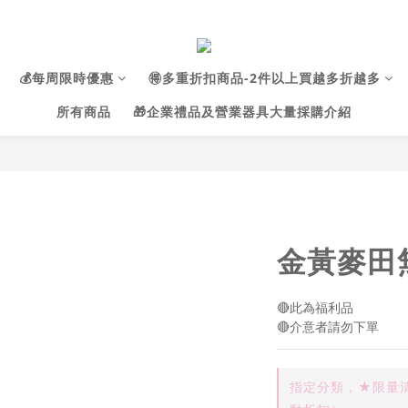
💰每周限時優惠
🉐多重折扣商品-2件以上買越多折越多
所有商品
🎁企業禮品及營業器具大量採購介紹
金黃麥田
🔴此為福利品
🔴介意者請勿下單
指定分類，★限量清