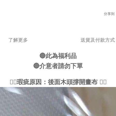
分享到
了解更多
送貨及付款方式
🔴此為福利品
🔴介意者請勿下單
🙇‍♀️瑕疵原因：後面木頭撐開畫布 🙇‍♀️