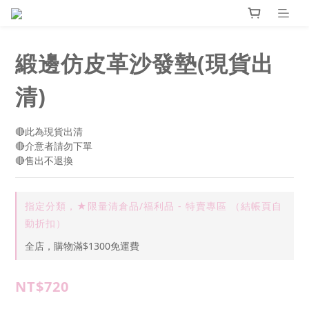
緞邊仿皮革沙發墊(現貨出
清)
🔴此為現貨出清
🔴介意者請勿下單
🔴售出不退換
指定分類，★限量清倉品/福利品 - 特賣專區 （結帳頁自
動折扣）
全店，購物滿$1300免運費
NT$720