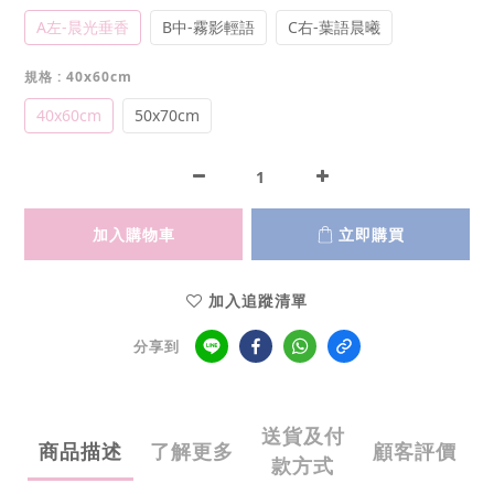
A左-晨光垂香
B中-霧影輕語
C右-葉語晨曦
規格
: 40x60cm
40x60cm
50x70cm
加入購物車
立即購買
加入追蹤清單
分享到
送貨及付
商品描述
了解更多
顧客評價
款方式