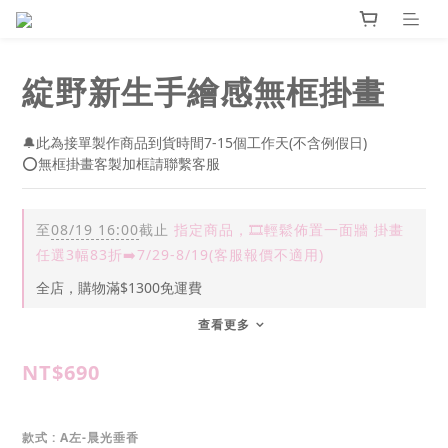
綻野新生手繪感無框掛畫
🔔此為接單製作商品到貨時間7-15個工作天(不含例假日)
⭕無框掛畫客製加框請聯繫客服
至
08/19 16:00
截止
指定商品，🎞️輕鬆佈置一面牆 掛畫
任選3幅83折➡️7/29-8/19(客服報價不適用)
全店，購物滿$1300免運費
查看更多
NT$690
款式
: A左-晨光垂香