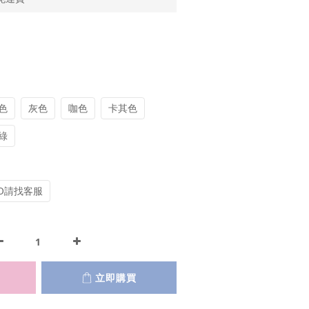
色
灰色
咖色
卡其色
綠
O請找客服
立即購買