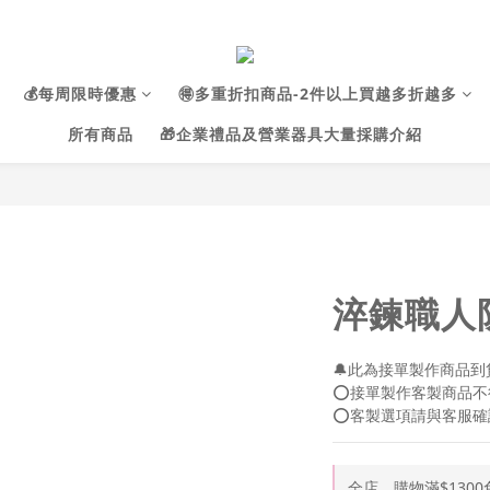
💰每周限時優惠
🉐多重折扣商品-2件以上買越多折越多
所有商品
🎁企業禮品及營業器具大量採購介紹
淬鍊職人
🔔此為接單製作商品到貨
⭕接單製作客製商品不
⭕客製選項請與客服確
全店，購物滿$1300