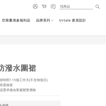
⏰限量清倉福利品
品牌系列
Urtale 家居設計
立即購買
防潑水圍裙
時間7-15個工作天(不含例假日)
得退換貨
認需求後由客服變更價格
免運費