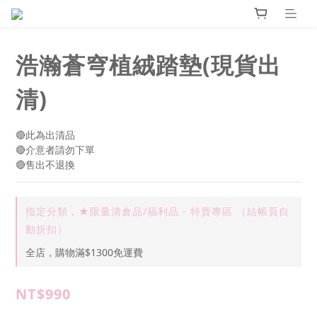
浩瀚蒼穹植絨踏墊(現貨出
清)
🔴此為出清品
🔴介意者請勿下單
🔴售出不退換
指定分類，★限量清倉品/福利品 - 特賣專區 （結帳頁自
動折扣）
全店，購物滿$1300免運費
NT$990