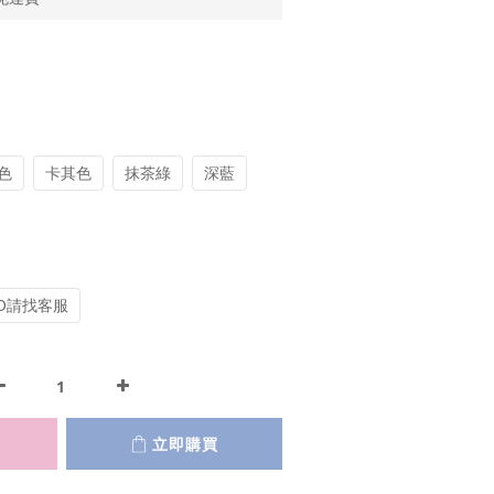
色
卡其色
抹茶綠
深藍
O請找客服
立即購買