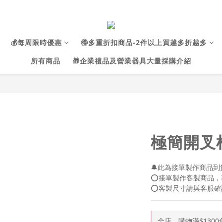
💰每周限時優惠
🉐多重折扣商品-2件以上買越多折越多
所有商品
🎁企業禮品及營業器具大量採購介紹
極簡開叉
🔔此為接單製作商品到貨
⭕接單製作客製商品，
⭕客製尺寸請與客服確
全店，購物滿$1300