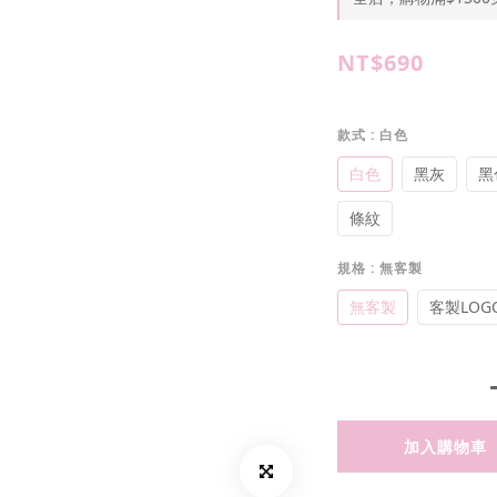
NT$690
款式
: 白色
白色
黑灰
黑
條紋
規格
: 無客製
無客製
客製LOG
加入購物車