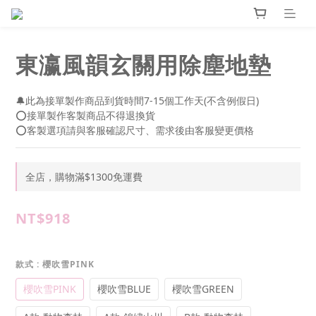
東瀛風韻玄關用除塵地墊
🔔此為接單製作商品到貨時間7-15個工作天(不含例假日)
⭕接單製作客製商品不得退換貨
⭕客製選項請與客服確認尺寸、需求後由客服變更價格
全店，購物滿$1300免運費
NT$918
款式
: 櫻吹雪PINK
櫻吹雪PINK
櫻吹雪BLUE
櫻吹雪GREEN