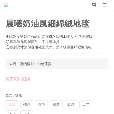
晨曦奶油風細綿絨地毯
🔔此為接單製作商品到貨時間7-15個工作天(不含例假日)
⭕接單製作客製商品，不得退換貨
⭕客製尺寸請與客服確認尺寸、需求後由客服變更價格
全店，購物滿$1300免運費
NT$3,824
款式
: 暖織
暖織
橘調
漫寧
綿意
暖澤
日光