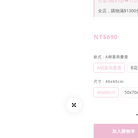
任選3幅83折➡️7/2
全店，購物滿$1300
NT$690
款式
: A樹葉與麋鹿
A樹葉與麋鹿
B
尺寸
: 40x60cm
40x60cm
50x70
加入購物車