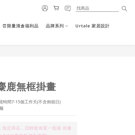
⏰限量清倉福利品
品牌系列
Urtale 家居設計
立即購買
麋鹿無框掛畫
時間7-15個工作天(不含例假日)
服
止
指定商品，🎞️輕鬆佈置一面牆 掛畫