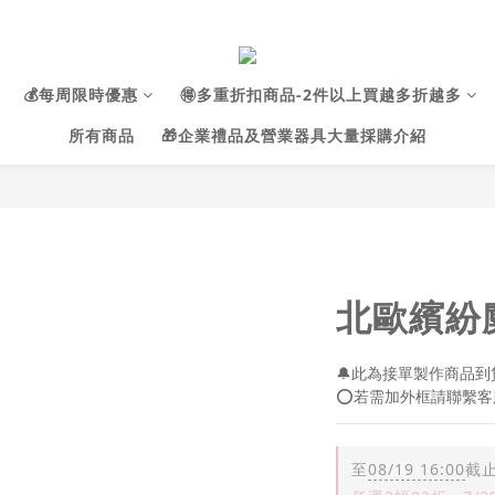
💰每周限時優惠
🉐多重折扣商品-2件以上買越多折越多
所有商品
🎁企業禮品及營業器具大量採購介紹
北歐繽紛
🔔此為接單製作商品到貨
⭕若需加外框請聯繫客
至
08/19 16:00
截