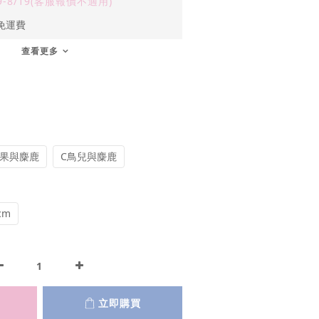
9-8/19(客服報價不適用)
免運費
查看更多
花果與麋鹿
C鳥兒與麋鹿
cm
立即購買