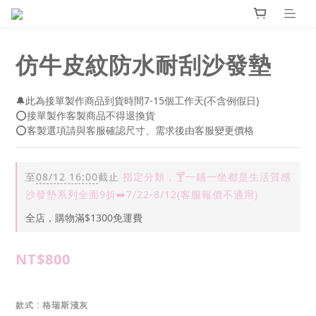
仿牛皮紋防水耐刮沙發墊
🔔此為接單製作商品到貨時間7-15個工作天(不含例假日)
⭕接單製作客製商品不得退換貨
⭕客製選項請與客服確認尺寸、需求後由客服變更價格
至
08/12 16:00
截止
指定分類，🍸一鋪一坐都是生活質感
沙發墊系列全面9折➡️7/22-8/12(客服報價不適用)
全店，購物滿$1300免運費
NT$800
款式
: 格瑞斯淺灰