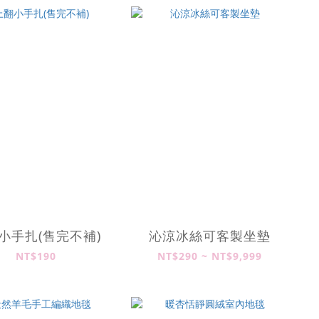
小手扎(售完不補)
沁涼冰絲可客製坐墊
NT$190
NT$290 ~ NT$9,999