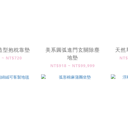
造型抱枕靠墊
美系圓弧進門玄關除塵
天然
地墊
 ~ NT$720
NT$
NT$918 ~ NT$99,999