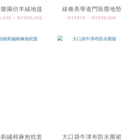
話樂園仿羊絨地毯
線條美學進門除塵地墊
,435 ~ NT$99,999
NT$918 ~ NT$99,999
物刺繡棉麻抱枕套
大口袋牛津布防水圍裙