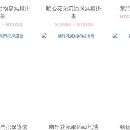
動物森無框掛
暖心花朵奶油風無框掛
童
畫
畫
NT$2
 ~ NT$850
NT$690 ~ NT$850
狗門把保護套
幽靜花苑細綿絨地毯
動