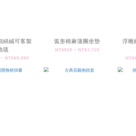
細綿絨可客製
弧形棉麻蒲團坐墊
浮雕
地毯
NT$920 ~ NT$1,725
 ~ NT$99,999
NT$6