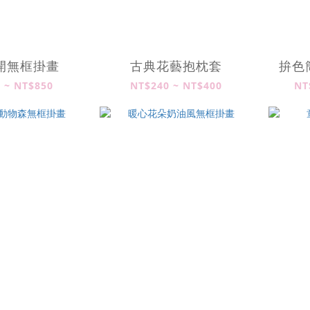
開無框掛畫
古典花藝抱枕套
拚色
 ~ NT$850
NT$240 ~ NT$400
NT