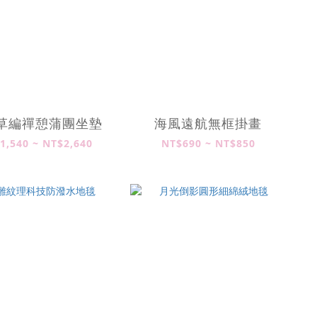
草編禪憩蒲團坐墊
海風遠航無框掛畫
1,540 ~ NT$2,640
NT$690 ~ NT$850