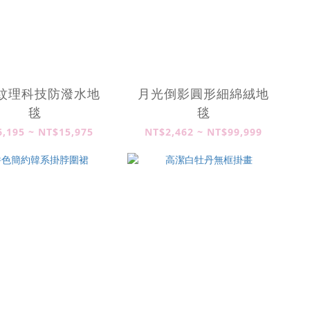
紋理科技防潑水地
月光倒影圓形細綿絨地
毯
毯
,195 ~ NT$15,975
NT$2,462 ~ NT$99,999