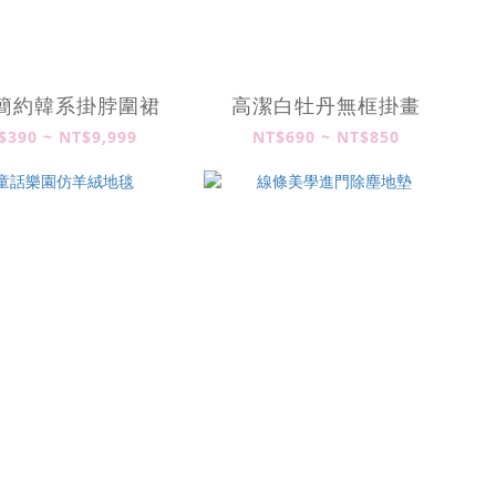
簡約韓系掛脖圍裙
高潔白牡丹無框掛畫
$390 ~ NT$9,999
NT$690 ~ NT$850