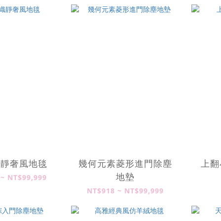
織靜奢風地毯
幾何元素菱形進門除塵
上翻
地墊
 ~ NT$99,999
NT$918 ~ NT$99,999