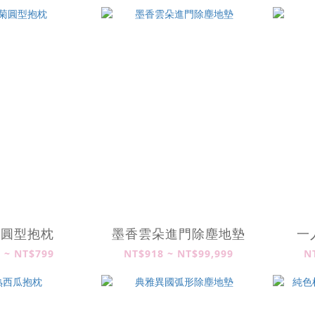
菊圓型抱枕
墨香雲朵進門除塵地墊
一
 ~ NT$799
NT$918 ~ NT$99,999
N