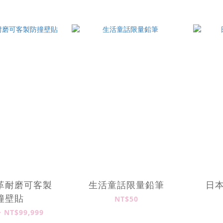
革耐磨可客製
生活童話限量鉛筆
日
撞壁貼
NT$50
~ NT$99,999