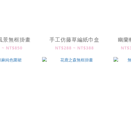
風景無框掛畫
手工仿藤草編紙巾盒
幽蘭
 ~ NT$850
NT$288 ~ NT$388
NT$3