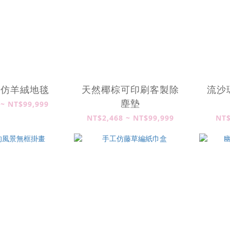
何仿羊絨地毯
天然椰棕可印刷客製除
流沙
塵墊
 ~ NT$99,999
NT$2,468 ~ NT$99,999
NT$