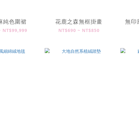
麻純色圍裙
花鹿之森無框掛畫
無印
~ NT$99,999
NT$690 ~ NT$850