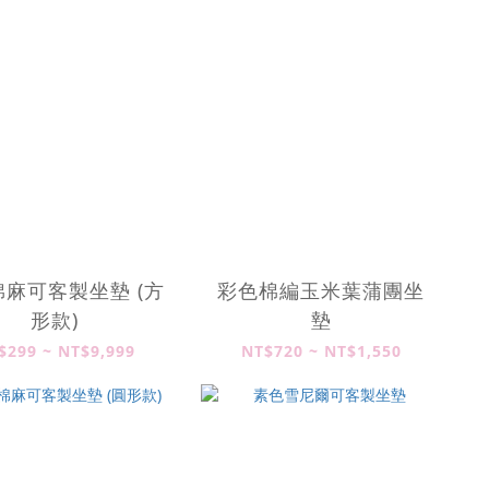
麻可客製坐墊 (方
彩色棉編玉米葉蒲團坐
形款)
墊
$299 ~ NT$9,999
NT$720 ~ NT$1,550