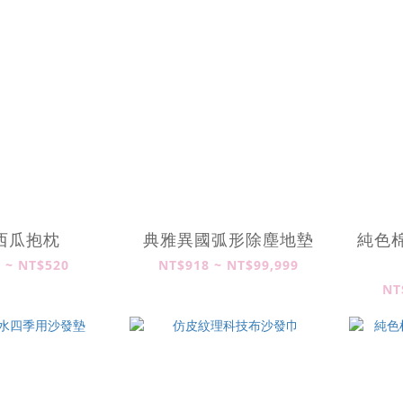
西瓜抱枕
典雅異國弧形除塵地墊
純色棉
 ~ NT$520
NT$918 ~ NT$99,999
NT