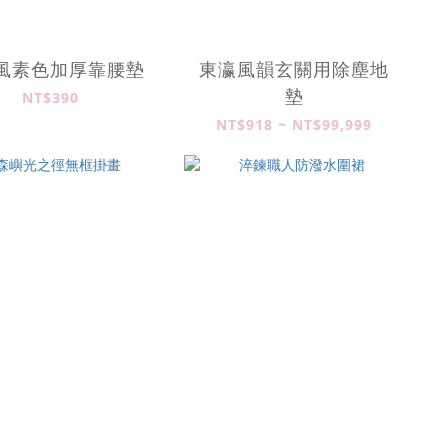
風素色加厚靠腰墊
東瀛風韻玄關用除塵地
墊
NT$390
NT$918 ~ NT$99,999