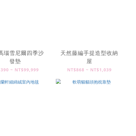
瑪瑙雪尼爾四季沙
天然藤編手提造型收納
發墊
屋
390 ~ NT$99,999
NT$868 ~ NT$1,039