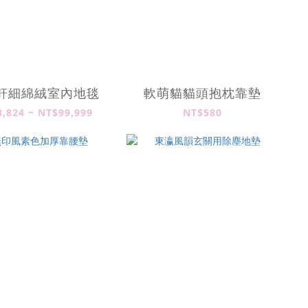
軒細綿絨室內地毯
軟萌貓貓頭抱枕靠墊
,824 ~ NT$99,999
NT$580