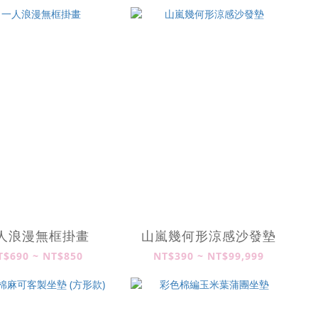
人浪漫無框掛畫
山嵐幾何形涼感沙發墊
T$690 ~ NT$850
NT$390 ~ NT$99,999