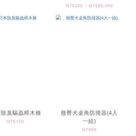
NT$390 ~ NT$99,999
本除臭驅蟲樟木條
翹臀犬桌角防撞器(4入
一組)
NT$150
NT$99