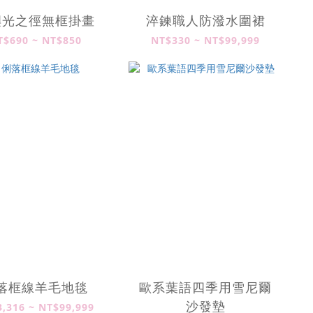
嶼光之徑無框掛畫
淬鍊職人防潑水圍裙
T$690 ~ NT$850
NT$330 ~ NT$99,999
落框線羊毛地毯
歐系葉語四季用雪尼爾
沙發墊
,316 ~ NT$99,999